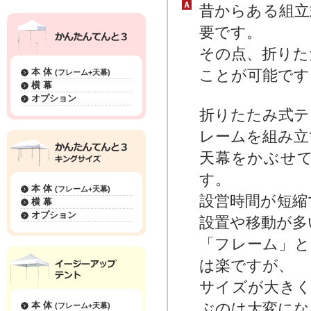
昔からある組立
要です。
その点、折りた
本 体
ことが可能です
(フレーム+天幕)
横 幕
オプション
折りたたみ式テ
レームを組み立
天幕をかぶせ
す。
本 体
(フレーム+天幕)
設営時間が短縮
横 幕
オプション
設置や移動が多
「フレーム」と
は楽ですが、
サイズが大きく
本 体
ぶのは大変にな
(フレーム+天幕)