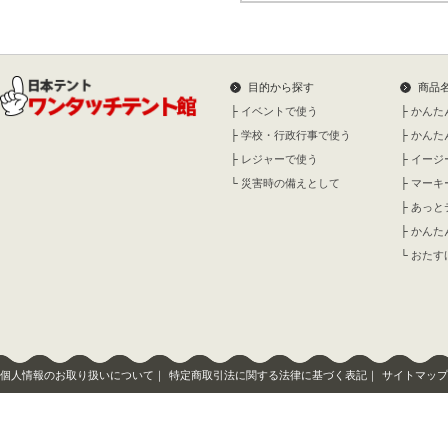
目的から探す
商品
├
イベントで使う
├
かんた
├
学校・行政行事で使う
├
かんた
├
レジャーで使う
├
イージ
└
災害時の備えとして
├
マーキ
├
あっと
├
かんた
└
おたす
個人情報のお取り扱いについて
｜
特定商取引法に関する法律に基づく表記
｜
サイトマップ