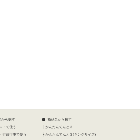
的から探す
商品名から探す
ントで使う
├
かんたんてんと３
・行政行事で使う
├
かんたんてんと３(キングサイズ)