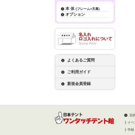
本 体
(フレーム+天幕)
オプション
よくあるご質問
ご利用ガイド
新規会員登録
目
├
イベ
├
学校