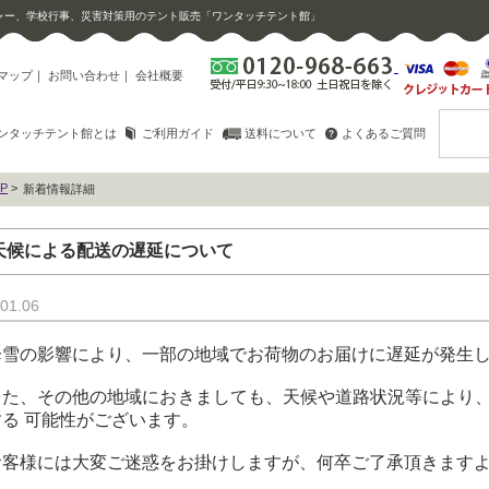
ャー、学校行事、災害対策用のテント販売「ワンタッチテント館」
マップ
｜
お問い合わせ
｜
会社概要
ンタッチテント館とは
ご利用ガイド
送料について
よくあるご質問
P
>
新着情報詳細
天候による配送の遅延について
01.06
降雪の影響により、一部の地域でお荷物のお届けに遅延が発生
また、その他の地域におきましても、天候や道路状況等により
する 可能性がございます。
お客様には大変ご迷惑をお掛けしますが、何卒ご了承頂きます