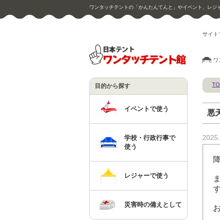
ワンタッチテントの「かんたんてんと」やイベント、レジ
サイト
ワ
TO
目的から探す
イベントで使う
悪
2025.
学校・行政行事で
使う
レジャーで使う
災害時の備えとして