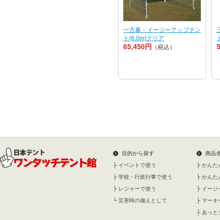
一方幕・イージーアップテン
ト(6.0m)クリア
65,450円
（税込）
目的から探す
商品
├
イベントで使う
├
かんた
├
学校・行政行事で使う
├
かんた
├
レジャーで使う
├
イージ
└
災害時の備えとして
├
マーキ
├
あっと