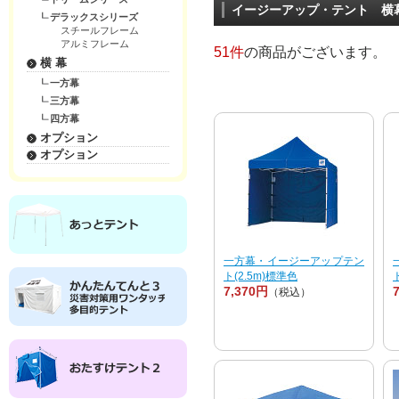
イージーアップ・テント 横
デラックスシリーズ
スチールフレーム
アルミフレーム
51件
の商品がございます。
横 幕
一方幕
三方幕
四方幕
オプション
オプション
一方幕・イージーアップテン
ト(2.5m)標準色
7,370円
（税込）