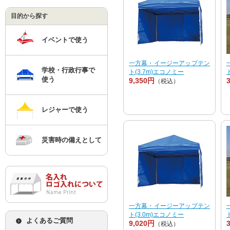
目的から探す
イベントで使う
一方幕・イージーアップテン
学校・行政行事で
ト(3.7m)エコノミー
使う
9,350円
（税込）
レジャーで使う
災害時の備えとして
一方幕・イージーアップテン
ト(3.0m)エコノミー
よくあるご質問
9,020円
（税込）