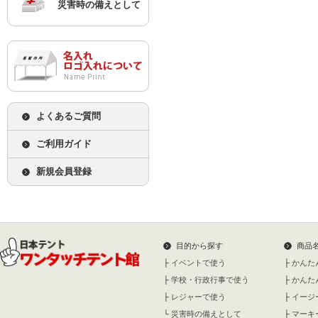
災害時の備えとして
よくあるご質問
ご利用ガイド
新規会員登録
目的から探す
商品
├
イベントで使う
├
かんた
├
学校・行政行事で使う
├
かんた
├
レジャーで使う
├
イージ
└
災害時の備えとして
├
マーキ