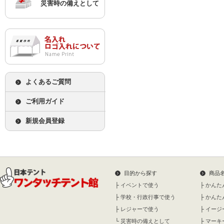
災害時の備えとして
よくあるご質問
ご利用ガイド
新規会員登録
目的から探す
商品
├
イベントで使う
├
かんた
├
学校・行政行事で使う
├
かんた
├
レジャーで使う
├
イージ
└
災害時の備えとして
├
マーキ