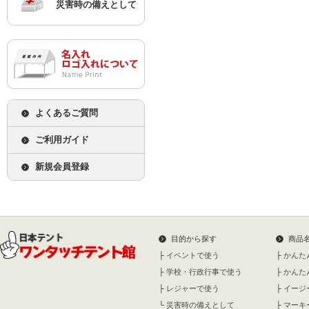
災害時の備えとして
よくあるご質問
ご利用ガイド
新規会員登録
目的から探す
商品
├
イベントで使う
├
かんた
├
学校・行政行事で使う
├
かんた
├
レジャーで使う
├
イージ
└
災害時の備えとして
├
マーキ