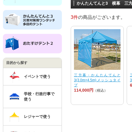
かんたんてんと3 横幕 三方幕
3件
の商品がございます。
目的から探す
三方幕・かんたんてんと
イベントで使う
3(3.0m×4.5m)メッシュタイ
プ
114,000円
（税込）
学校・行政行事で
使う
レジャーで使う