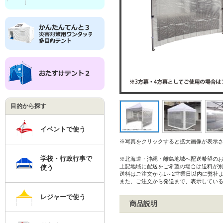
目的から探す
イベントで使う
※写真をクリックすると拡大画像が表示
学校・行政行事で
※北海道・沖縄・離島地域へ配送希望の
上記地域に配送をご希望の場合は送料が
使う
送料はご注文から1～2営業日以内に弊社
また、ご注文から発送まで、表示してい
レジャーで使う
商品説明