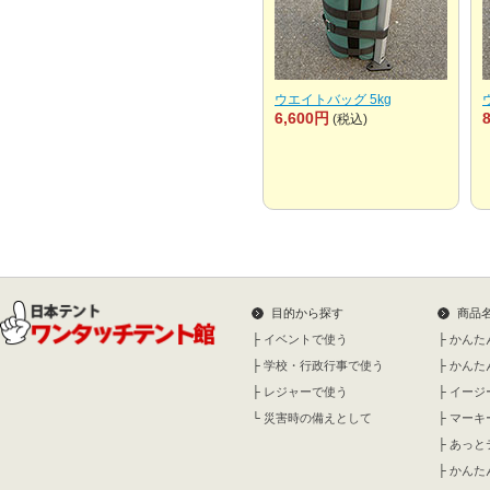
ウエイトバッグ 5kg
6,600円
(税込)
目的から探す
商品
├
イベントで使う
├
かんた
├
学校・行政行事で使う
├
かんた
├
レジャーで使う
├
イージ
└
災害時の備えとして
├
マーキ
├
あっと
├
かんた