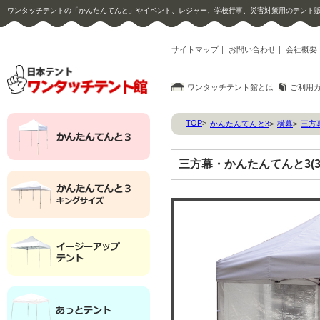
ワンタッチテントの「かんたんてんと」やイベント、レジャー、学校行事、災害対策用のテント
サイトマップ
｜
お問い合わせ
｜
会社概要
ワンタッチテント館とは
ご利用
TOP
>
かんたんてんと3
>
横幕
>
三方
三方幕・かんたんてんと3(3.