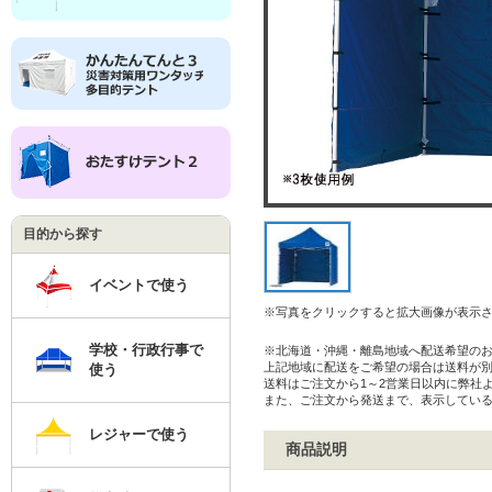
目的から探す
イベントで使う
※写真をクリックすると拡大画像が表示
学校・行政行事で
※北海道・沖縄・離島地域へ配送希望の
上記地域に配送をご希望の場合は送料が
使う
送料はご注文から1～2営業日以内に弊社
また、ご注文から発送まで、表示してい
レジャーで使う
商品説明