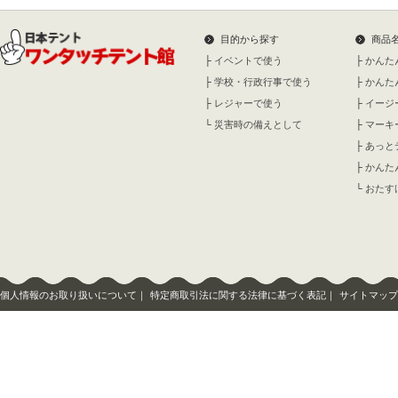
目的から探す
商品
├
イベントで使う
├
かんた
├
学校・行政行事で使う
├
かんた
├
レジャーで使う
├
イージ
└
災害時の備えとして
├
マーキ
├
あっと
├
かんた
└
おたす
個人情報のお取り扱いについて
｜
特定商取引法に関する法律に基づく表記
｜
サイトマップ