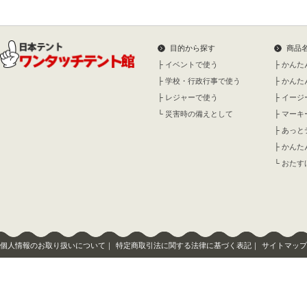
目的から探す
商品
├
イベントで使う
├
かんた
├
学校・行政行事で使う
├
かんた
├
レジャーで使う
├
イージ
└
災害時の備えとして
├
マーキ
├
あっと
├
かんた
└
おたす
個人情報のお取り扱いについて
｜
特定商取引法に関する法律に基づく表記
｜
サイトマップ