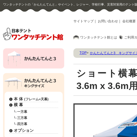
ワンタッチテントの「かんたんてんと」やイベント、レジャー、学校行事、災害対策用のテント
サイトマップ
｜
お問い合わせ
｜
会社概要
ワンタッチテント館とは
ご利用
TOP
>
かんたんてんと3 キングサイ
ショート横幕
3.6m x 3.6m
本 体
(フレーム+天幕)
横 幕
一方幕
三方幕
四方幕
オプション