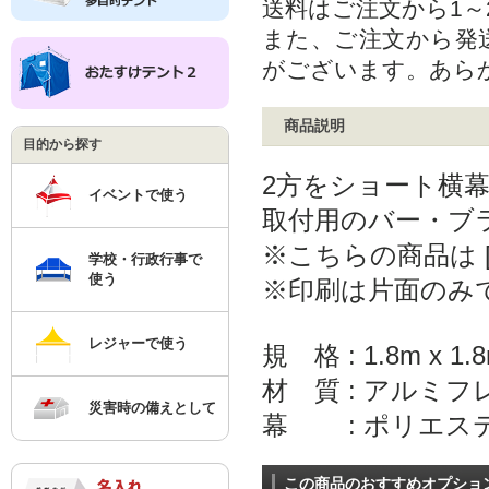
送料はご注文から1
また、ご注文から発
がございます。あら
商品説明
目的から探す
2方をショート横
イベントで使う
取付用のバー・ブ
※こちらの商品は 
学校・行政行事で
使う
※印刷は片面のみ
レジャーで使う
規 格 : 1.8m x 1.
材 質 : アルミ
災害時の備えとして
幕 : ポリエステ
この商品のおすすめオプショ