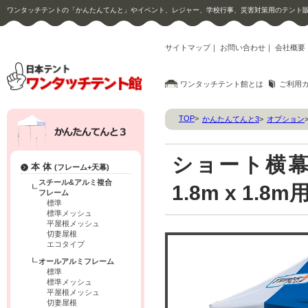
ワンタッチテントの「かんたんてんと」やイベント、レジャー、学校行事、災害対策用のテント
サイトマップ
｜
お問い合わせ
｜
会社概要
ワンタッチテント館とは
ご利用
TOP
>
かんたんてんと3
>
オプション
ショート横幕
本 体
(フレーム+天幕)
スチール&アルミ複合
1.8m x 1.8m
フレーム
標準
標準メッシュ
平屋根メッシュ
切妻屋根
エコタイプ
オールアルミフレーム
標準
標準メッシュ
平屋根メッシュ
切妻屋根