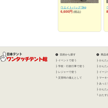
ウエイトバッグ 5kg
6,600円
(税込)
目的から探す
商品
├
イベントで使う
├
かんた
├
学校・行政行事で使う
├
かんた
├
レジャーで使う
├
イージ
└
災害時の備えとして
├
マーキ
├
あっと
├
かんた
└
おたす