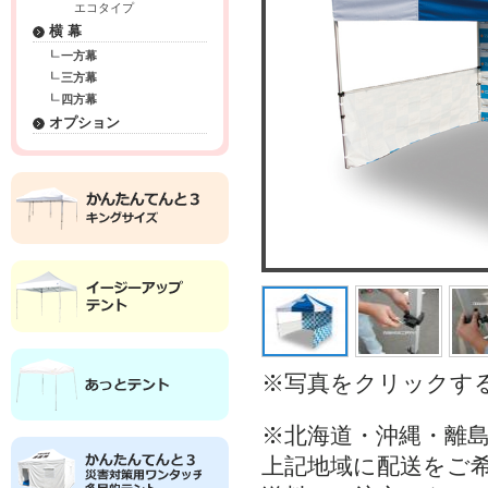
エコタイプ
横 幕
一方幕
三方幕
四方幕
オプション
※写真をクリックす
※北海道・沖縄・離
上記地域に配送をご