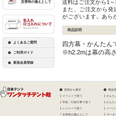
送料はご注文から1
災害時の備えとして
また、ご注文から発
がございます。あら
商品説明
よくあるご質問
四方幕・かんたんてんと
※h2.2mは幕の高
ご利用ガイド
新規会員登録
目的から探す
商品
├
イベントで使う
├
かんた
├
学校・行政行事で使う
├
かんた
├
レジャーで使う
├
イージ
└
災害時の備えとして
├
マーキ