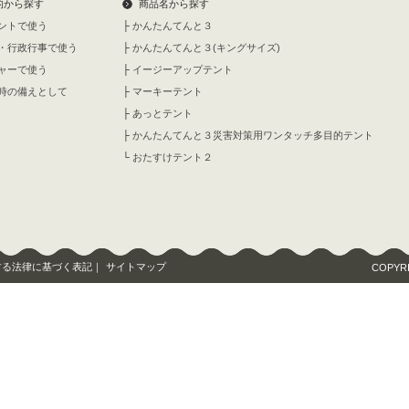
的から探す
商品名から探す
ントで使う
├
かんたんてんと３
・行政行事で使う
├
かんたんてんと３(キングサイズ)
ャーで使う
├
イージーアップテント
時の備えとして
├
マーキーテント
├
あっとテント
├
かんたんてんと３災害対策用ワンタッチ多目的テント
└
おたすけテント２
する法律に基づく表記
｜
サイトマップ
COPYRI