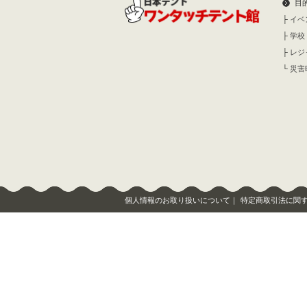
目
├
イベ
├
学校
├
レジ
└
災害
個人情報のお取り扱いについて
｜
特定商取引法に関